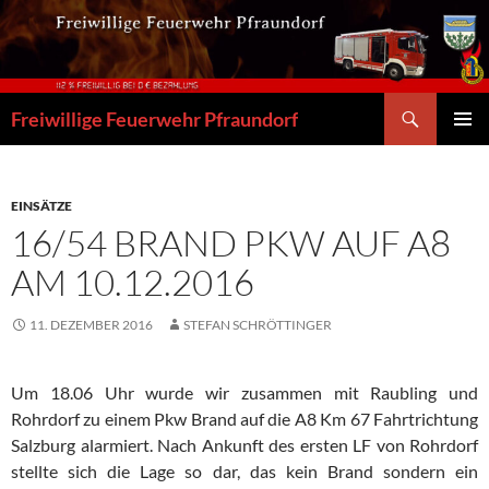
Zum
Inhalt
springen
Suchen
Freiwillige Feuerwehr Pfraundorf
PRIMÄR
MENÜ
EINSÄTZE
16/54 BRAND PKW AUF A8
AM 10.12.2016
11. DEZEMBER 2016
STEFAN SCHRÖTTINGER
Um 18.06 Uhr wurde wir zusammen mit Raubling und
Rohrdorf zu einem Pkw Brand auf die A8 Km 67 Fahrtrichtung
Salzburg alarmiert. Nach Ankunft des ersten LF von Rohrdorf
stellte sich die Lage so dar, das kein Brand sondern ein