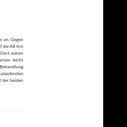
er an. Gegen
f die A8 Km
 Dort waren
rson leicht
n Behandlung
slaufenden
t der beiden