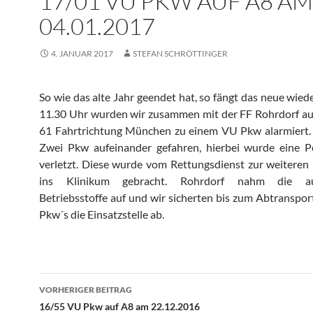
17/01 VU PKW AUF A8 AM
04.01.2017
4. JANUAR 2017
STEFAN SCHRÖTTINGER
So wie das alte Jahr geendet hat, so fängt das neue wied
11.30 Uhr wurden wir zusammen mit der FF Rohrdorf au
61 Fahrtrichtung München zu einem VU Pkw alarmiert.
Zwei Pkw aufeinander gefahren, hierbei wurde eine Pe
verletzt. Diese wurde vom Rettungsdienst zur weitere
ins Klinikum gebracht. Rohrdorf nahm die au
Betriebsstoffe auf und wir sicherten bis zum Abtranspor
Pkw´s die Einsatzstelle ab.
Beitragsnavigation
VORHERIGER BEITRAG
16/55 VU Pkw auf A8 am 22.12.2016