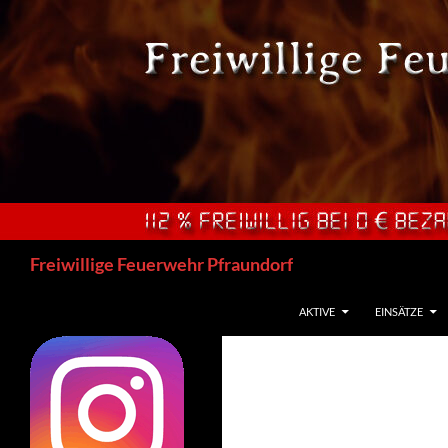
Zum
Inhalt
springen
Suchen
Freiwillige Feuerwehr Pfraundorf
AKTIVE
EINSÄTZE