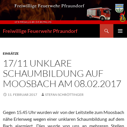
Zum
Inhalt
springen
Suchen
Freiwillige Feuerwehr Pfraundorf
PRIMÄR
MENÜ
EINSÄTZE
17/11 UNKLARE
SCHAUMBILDUNG AUF
MOOSBACH AM 08.02.2017
11. FEBRUAR 2017
STEFAN SCHRÖTTINGER
Gegen 15.45 Uhr wurden wir von der Leitstelle zum Moosbach
nähe Erlenweg wegen einer unklaren Schaumbildung auf dem
Bach alarmiert. Dies wurde von uns an mehreren Stellen