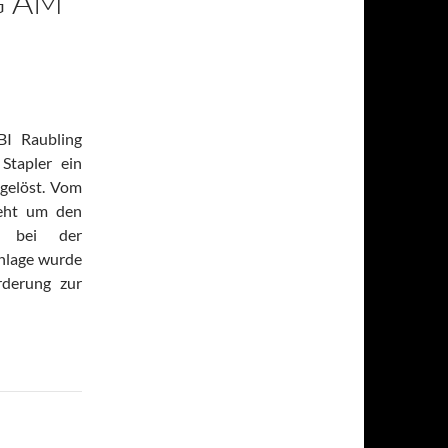
G AM
I Raubling
 Stapler ein
gelöst. Vom
eht um den
n bei der
Anlage wurde
rderung zur