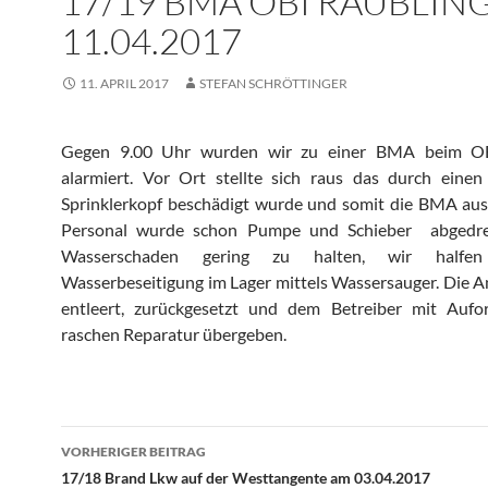
17/19 BMA OBI RAUBLIN
11.04.2017
11. APRIL 2017
STEFAN SCHRÖTTINGER
Gegen 9.00 Uhr wurden wir zu einer BMA beim OB
alarmiert. Vor Ort stellte sich raus das durch einen
Sprinklerkopf beschädigt wurde und somit die BMA aus
Personal wurde schon Pumpe und Schieber abgedr
Wasserschaden gering zu halten, wir halfe
Wasserbeseitigung im Lager mittels Wassersauger. Die 
entleert, zurückgesetzt und dem Betreiber mit Aufo
raschen Reparatur übergeben.
Beitragsnavigation
VORHERIGER BEITRAG
17/18 Brand Lkw auf der Westtangente am 03.04.2017