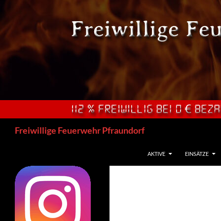
Zum
Inhalt
springen
Suchen
Freiwillige Feuerwehr Pfraundorf
AKTIVE
EINSÄTZE