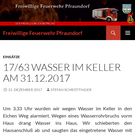
Zum
Inhalt
springen
Suchen
Freiwillige Feuerwehr Pfraundorf
PRIMÄR
MENÜ
EINSÄTZE
17/63 WASSER IM KELLER
AM 31.12.2017
31. DEZEMBER 2017
STEFAN SCHRÖTTINGER
Um 3.33 Uhr wurden wir wegen Wasser im Keller in den
Eichen Weg alarmiert. Wegen eines Wasserrohrbruchs vorm
Haus drang Wasser ins Haus. Wir schieberten den
Hausanschluß ab und saugten das eingetretene Wasser mit