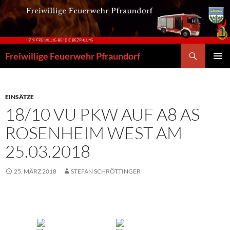
Zum
Inhalt
springen
Suchen
Freiwillige Feuerwehr Pfraundorf
PRIMÄR
MENÜ
EINSÄTZE
18/10 VU PKW AUF A8 AS
ROSENHEIM WEST AM
25.03.2018
25. MÄRZ 2018
STEFAN SCHRÖTTINGER