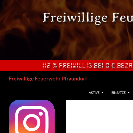
Zum
Inhalt
springen
Suchen
Freiwillige Feuerwehr Pfraundorf
AKTIVE
EINSÄTZE