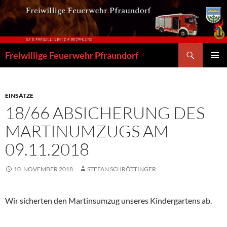
Zum
Inhalt
springen
Suchen
Freiwillige Feuerwehr Pfraundorf
PRIMÄR
MENÜ
EINSÄTZE
18/66 ABSICHERUNG DES
MARTINUMZUGS AM
09.11.2018
10. NOVEMBER 2018
STEFAN SCHRÖTTINGER
Wir sicherten den Martinsumzug unseres Kindergartens ab.