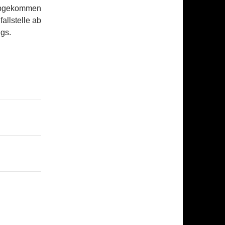
 abgekommen
allstelle ab
gs.