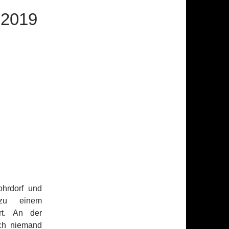
2019
hrdorf und
 zu einem
rt. An der
och niemand