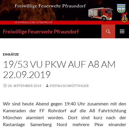
Zum
Inhalt
springen
Suchen
Freiwillige Feuerwehr Pfraundorf
PRIMÄR
MENÜ
EINSÄTZE
19/53 VU PKW AUF A8 AM
22.09.2019
28. SEPTEMBER 2019
STEFAN SCHRÖTTINGER
Wir sind heute Abend gegen 19:40 Uhr zusammen mit den
Kameraden der FF Rohrdorf auf die A8 Fahrtrichtung
München alarmiert worden. Dort sind kurz nach der
Rastanlage Samerberg Nord mehrere Pkw einander