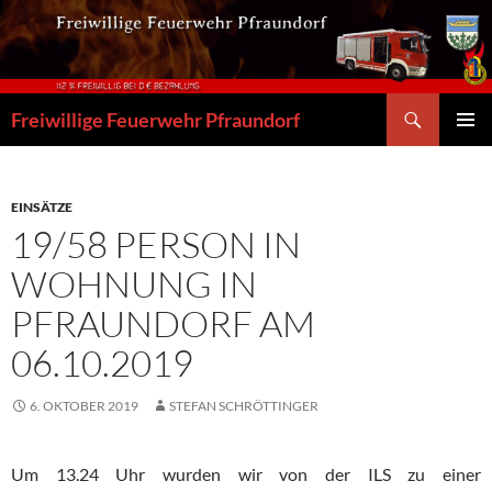
Zum
Inhalt
springen
Suchen
Freiwillige Feuerwehr Pfraundorf
PRIMÄR
MENÜ
EINSÄTZE
19/58 PERSON IN
WOHNUNG IN
PFRAUNDORF AM
06.10.2019
6. OKTOBER 2019
STEFAN SCHRÖTTINGER
Um 13.24 Uhr wurden wir von der ILS zu einer