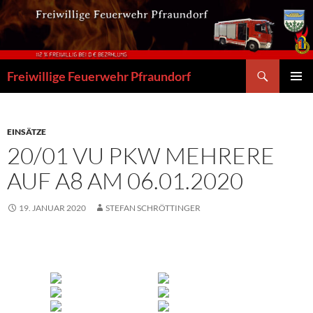
Zum
Inhalt
springen
Suchen
Freiwillige Feuerwehr Pfraundorf
PRIMÄR
MENÜ
EINSÄTZE
20/01 VU PKW MEHRERE
AUF A8 AM 06.01.2020
19. JANUAR 2020
STEFAN SCHRÖTTINGER