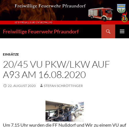
Zum
Inhalt
springen
Suchen
Freiwillige Feuerwehr Pfraundorf
PRIMÄR
MENÜ
EINSÄTZE
20/45 VU PKW/LKW AUF
A93 AM 16.08.2020
22. AUGUST 2020
STEFAN SCHRÖTTINGER
Um 7.15 Uhr wurden die FF Nußdorf und Wir zu einem VU auf