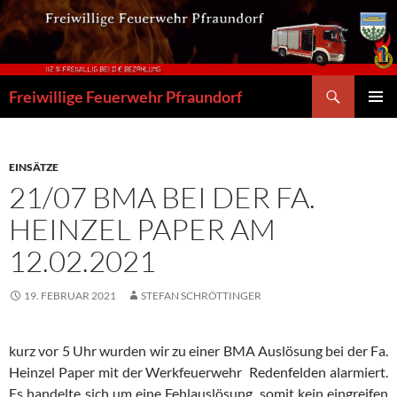
Zum
Inhalt
springen
Suchen
Freiwillige Feuerwehr Pfraundorf
PRIMÄR
MENÜ
EINSÄTZE
21/07 BMA BEI DER FA.
HEINZEL PAPER AM
12.02.2021
19. FEBRUAR 2021
STEFAN SCHRÖTTINGER
kurz vor 5 Uhr wurden wir zu einer BMA Auslösung bei der Fa.
Heinzel Paper mit der Werkfeuerwehr Redenfelden alarmiert.
Es handelte sich um eine Fehlauslösung, somit kein eingreifen