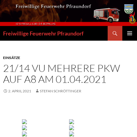
Zum
Inhalt
springen
Suchen
Freiwillige Feuerwehr Pfraundorf
PRIMÄR
MENÜ
EINSÄTZE
21/14 VU MEHRERE PKW
AUF A8 AM 01.04.2021
2. APRIL 2021
STEFAN SCHRÖTTINGER