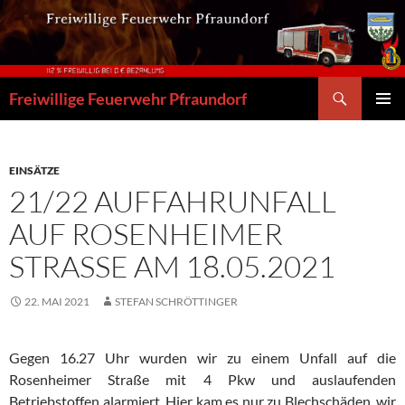
Zum
Inhalt
springen
Suchen
Freiwillige Feuerwehr Pfraundorf
PRIMÄR
MENÜ
EINSÄTZE
21/22 AUFFAHRUNFALL
AUF ROSENHEIMER
STRASSE AM 18.05.2021
22. MAI 2021
STEFAN SCHRÖTTINGER
Gegen 16.27 Uhr wurden wir zu einem Unfall auf die
Rosenheimer Straße mit 4 Pkw und auslaufenden
Betriebstoffen alarmiert. Hier kam es nur zu Blechschäden, wir