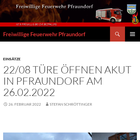
Zum
Inhalt
springen
Suchen
Freiwillige Feuerwehr Pfraundorf
PRIMÄR
MENÜ
EINSÄTZE
22/08 TÜRE ÖFFNEN AKUT
IN PFRAUNDORF AM
26.02.2022
26. FEBRUAR 2022
STEFAN SCHRÖTTINGER