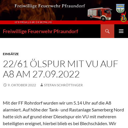
Zum
Inhalt
springen
Suchen
Freiwillige Feuerwehr Pfraundorf
PRIMÄR
MENÜ
EINSÄTZE
22/61 ÖLSPUR MIT VU AUF
A8 AM 27.09.2022
9. OKTOBER 2022
STEFAN SCHRÖTTINGER
Mit der FF Rohrdorf wurden wir um 5.14 Uhr auf die A8
alarmiert. Auf höhe der Tank- und Rastanlage Samerberg Nord
hatte sich auf grund einer Dieselspur ein VU mit mehreren
beteiligten ereignet, hierbei blieb es bei Blechschäden. Wir