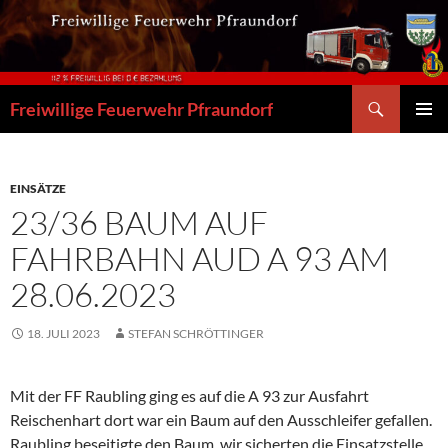
Zum
Inhalt
springen
Suchen
Freiwillige Feuerwehr Pfraundorf
PRIMÄR
MENÜ
EINSÄTZE
23/36 BAUM AUF
FAHRBAHN AUD A 93 AM
28.06.2023
18. JULI 2023
STEFAN SCHRÖTTINGER
Mit der FF Raubling ging es auf die A 93 zur Ausfahrt
Reischenhart dort war ein Baum auf den Ausschleifer gefallen.
Raubling beseitigte den Baum, wir sicherten die Einsatzstelle