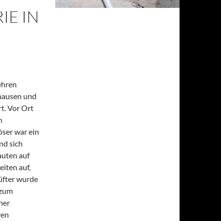
IE IN
ehren
zhausen und
t. Vor Ort
n
öser war ein
nd sich
auten auf
eiten auf,
üfter wurde
 zum
ner
ren