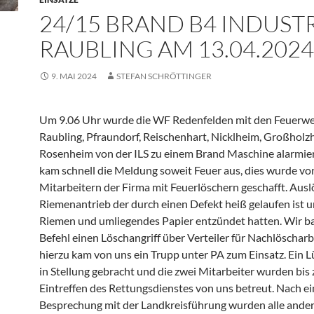
24/15 BRAND B4 INDUSTR
RAUBLING AM 13.04.2024
9. MAI 2024
STEFAN SCHRÖTTINGER
Um 9.06 Uhr wurde die WF Redenfelden mit den Feuerw
Raubling, Pfraundorf, Reischenhart, Nicklheim, Großhol
Rosenheim von der ILS zu einem Brand Maschine alarmier
kam schnell die Meldung soweit Feuer aus, dies wurde vo
Mitarbeitern der Firma mit Feuerlöschern geschafft. Ausl
Riemenantrieb der durch einen Defekt heiß gelaufen ist u
Riemen und umliegendes Papier entzündet hatten. Wir b
Befehl einen Löschangriff über Verteiler für Nachlöscharb
hierzu kam von uns ein Trupp unter PA zum Einsatz. Ein L
in Stellung gebracht und die zwei Mitarbeiter wurden bis
Eintreffen des Rettungsdienstes von uns betreut. Nach ei
Besprechung mit der Landkreisführung wurden alle ande