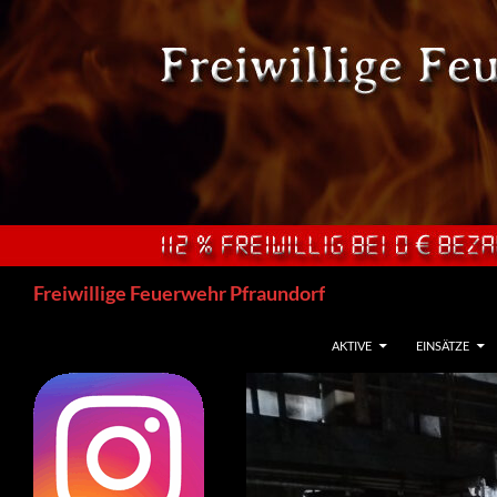
Zum
Inhalt
springen
Suchen
Freiwillige Feuerwehr Pfraundorf
AKTIVE
EINSÄTZE