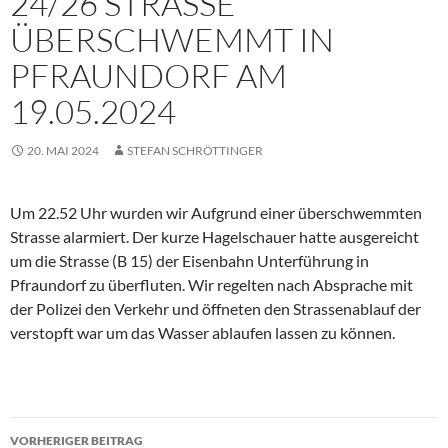
24/26 STRASSE
ÜBERSCHWEMMT IN
PFRAUNDORF AM
19.05.2024
20. MAI 2024
STEFAN SCHRÖTTINGER
Um 22.52 Uhr wurden wir Aufgrund einer überschwemmten
Strasse alarmiert. Der kurze Hagelschauer hatte ausgereicht
um die Strasse (B 15) der Eisenbahn Unterführung in
Pfraundorf zu überfluten. Wir regelten nach Absprache mit
der Polizei den Verkehr und öffneten den Strassenablauf der
verstopft war um das Wasser ablaufen lassen zu können.
Beitragsnavigation
VORHERIGER BEITRAG