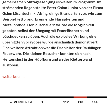
gemeinsamen Mittagessen ging es weiter im Programm. Im
strömenden Regen stellte Peter Gsinn Junior von der Firma
Gsinn Löschtechnik, Aising, einige Brandarten vor, wie zum
Beispiel Fettbrand, brennende Flüssigkeiten und
Metallbrände. Den Zuschauern wurde die Möglichkeit
geboten, selbst den Umgang mit Feuerlöschern und
Löschdecken zu üben. Auch die explosive Wirkung einer
überhitzten Spraydose wurde anschaulich demonstriert.
Eine weitere Attraktion war die Drehleiter der Raublinger
Feuerwehr. Die kleinen Besucher konnten sich nach
Herzenslust in der Hüpfburg und an der Kletterwand
austoben.
Tag der offenen Tür und Jugendtag 2002
weiterlesen
→
Beitragsnavigation
← VORHERIGE
1
…
112
113
114