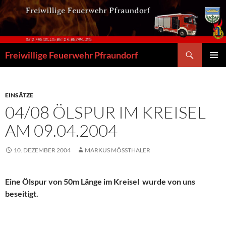
Zum
Inhalt
springen
Suchen
Freiwillige Feuerwehr Pfraundorf
PRIMÄR
MENÜ
EINSÄTZE
04/08 ÖLSPUR IM KREISEL
AM 09.04.2004
10. DEZEMBER 2004
MARKUS MÖSSTHALER
Eine Ölspur von 50m Länge im Kreisel wurde von uns
beseitigt.