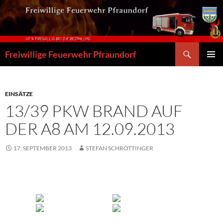
Zum
Inhalt
springen
Suchen
Freiwillige Feuerwehr Pfraundorf
PRIMÄR
MENÜ
EINSÄTZE
13/39 PKW BRAND AUF
DER A8 AM 12.09.2013
17. SEPTEMBER 2013
STEFAN SCHRÖTTINGER